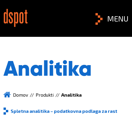
MENU
Analitika
Domov
//
Produkti
//
Analitika
Spletna analitika – podatkovna podlaga za rast