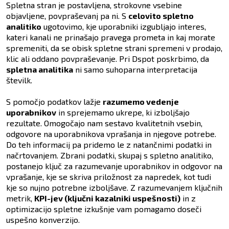
Spletna stran je postavljena, strokovne vsebine
objavljene, povpraševanj pa ni. S
celovito spletno
analitiko
ugotovimo, kje uporabniki izgubljajo interes,
kateri kanali ne prinašajo pravega prometa in kaj morate
spremeniti, da se obisk spletne strani spremeni v prodajo,
klic ali oddano povpraševanje. Pri Dspot poskrbimo, da
spletna analitika
ni samo suhoparna interpretacija
številk.
S pomočjo podatkov lažje
razumemo vedenje
uporabnikov
in sprejemamo ukrepe, ki izboljšajo
rezultate. Omogočajo nam sestavo kvalitetnih vsebin,
odgovore na uporabnikova vprašanja in njegove potrebe.
Do teh informacij pa pridemo le z natančnimi podatki in
načrtovanjem. Zbrani podatki, skupaj s spletno analitiko,
postanejo ključ za razumevanje uporabnikov in odgovor na
vprašanje, kje se skriva priložnost za napredek, kot tudi
kje so nujno potrebne izboljšave. Z razumevanjem ključnih
metrik,
KPI-jev (ključni kazalniki uspešnosti)
in z
optimizacijo spletne izkušnje vam pomagamo doseči
uspešno konverzijo.