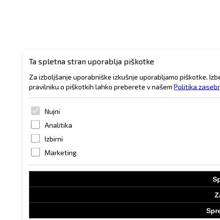
Ta spletna stran uporablja piškotke
Za izboljšanje uporabniške izkušnje uporabljamo piškotke. Izb
pravilniku o piškotkih lahko preberete v našem
Politika zaseb
Nujni
Analitika
Izbirni
Marketing
Sp
Z
Spre